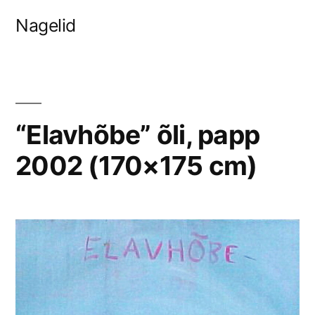
Skip
Nagelid
to
content
“Elavhõbe” õli, papp
2002 (170×175 cm)