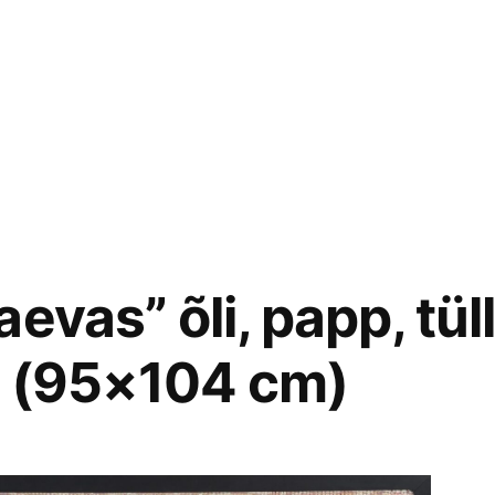
evas” õli, papp, tüll
4 (95×104 cm)