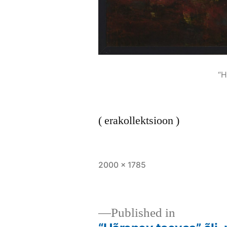
“H
( erakollektsioon )
Full
2000 × 1785
size
Published in