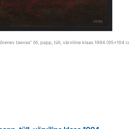
õrenev taevas” õli, papp, tüll, värviline klaas 1994 (95×104 