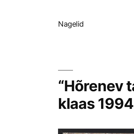
Skip
to
Nagelid
content
“Hõrenev ta
klaas 199