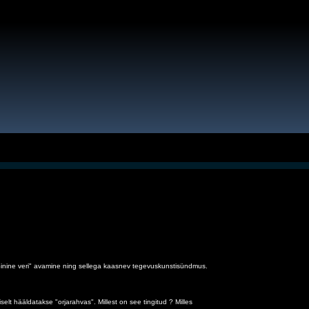
 "Sinine veri" avamine ning sellega kaasnev tegevuskunstisündmus.
selt hääldatakse "orjarahvas". Millest on see tingitud ? Milles