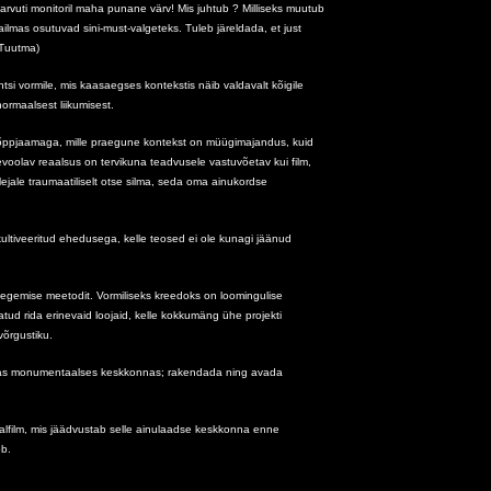
rvuti monitoril maha punane värv! Mis juhtub ? Milliseks muutub
ilmas osutuvad sini-must-valgeteks. Tuleb järeldada, et just
 Tuutma)
ntsi vormile, mis kaasaegses kontekstis näib valdavalt kõigile
normaalsest liikumisest.
a lõppjaamaga, mille praegune kontekst on müügimajandus, kuid
levoolav reaalsus on tervikuna teadvusele vastuvõetav kui film,
lejale traumaatiliselt otse silma, seda oma ainukordse
kultiveeritud ehedusega, kelle teosed ei ole kunagi jäänud
stitegemise meetodit. Vormiliseks kreedoks on loomingulise
atud rida erinevaid loojaid, kelle kokkumäng ühe projekti
võrgustiku.
varas monumentaalses keskkonnas; rakendada ning avada
aalfilm, mis jäädvustab selle ainulaadse keskkonna enne
ob.