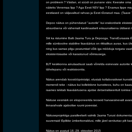
       on probleem ? Väidan, et süüdi 
on punane värv. Keerake oma a
       näiteks Venemaa lipp ? Aga Eesti NSV lipp ? Enamus lippe 
maa
       eestlased on väljavalitud rahvas ja Eesti tõotatud maa. (Taave
       Depoo näitus on pühendatud "autorile" kui erakordsele eksiste
       absurdsena või vähemalt 
kardinaalselt erisuunalisena üldisest 
       Siit ka ristumine Balti Jaama Turu ja Depooga, TransEuraasi
       mille sümboolne stabiilne 
lisaväärtus on rikkalikus auras, kus ü
       ning kus samas pilgu peatumisel võib iga mööduja 
torgata vaat
       eksistentsiaalse või karastunud võimsusega.
       BJT keskkonna ainulaadsust saab võrrelda esinevate autorite 
       tähelepanu või reaktsioonita.
       Näitus arendab koostööprintsiipi, elustab kollaboratiivset kun
       momendi teke - näitus kui 
kollektiivne kunstiteos, kuhu on kaas
       raames tekitab lisaväärtusena ajutise detsetraliseeritult 
toimiva 
       Näituse eesmärk on eksponeerida teoseid harvaesinevalt a
       linnarahvale ajaloolise ruumi poeesiat.
       Näituseprojektiga paralleelselt valmib Jaama Turust dokument
       suuremaid lõplikke ümberkorraldusi, 
mille järel senituttav pilt ka
       Näitus on avatud 16.-29. oktoober 2015