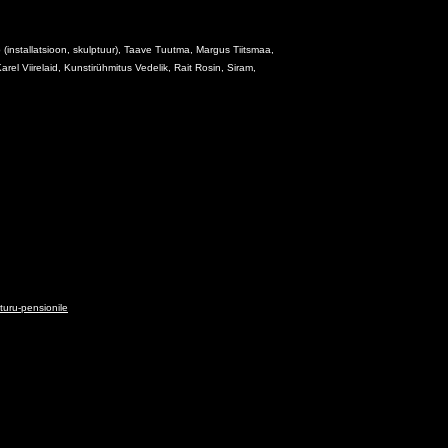
 (installatsioon, skulptuur), Taave Tuutma, Margus Tiitsmaa,
arel Viirelaid, Kunstirühmitus Vedelik, Rait Rosin, Siram,
turu-pensionile