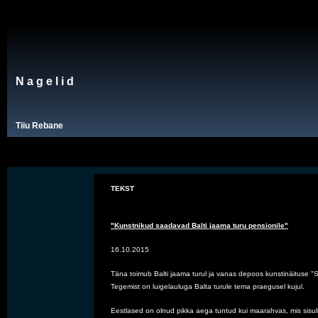
N a g e l i d
Tiiu Rebane
TEKST
"Kunstnikud saadavad Balti jaama turu pensionile"
       16.10.2015
       Täna toimub Balti jaama turul ja vanas depoos kunstinäituse
       Tegemist on luigelauluga 
Balta turule tema praegusel kujul.
       Eestlased on olnud pikka aega tuntud kui maarahvas, mis sisuli