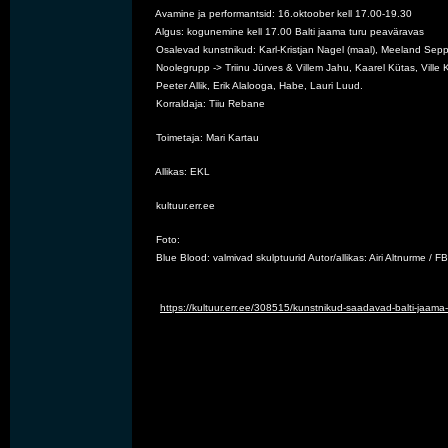
       Avamine ja performantsid: 16.oktoober kell 17.00-19.30
       Algus: kogunemine kell 17.00 Balti jaama turu peaväravas
       Osalevad kunstnikud: Karl-Kristjan Nagel (maal), Meeland Sepp
       Noolegrupp -> 
Triinu Jürves & Villem Jahu, Kaarel Kütas, Ville K
       Peeter Allik, Erik Alalooga, Habe, Lauri Luud.
       Korraldaja: Tiiu Rebane
       Toimetaja: Mari Kartau
       Allikas: EKL
       kultuur.err.ee
       Foto:
       Blue Blood: valmivad skulptuurid Autor/allikas: Airi Altnurme / FB
https://kultuur.err.ee/308515/kunstnikud-saadavad-balti-jaama-