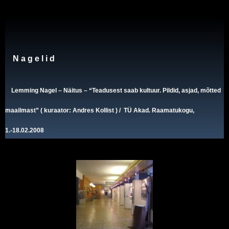
N a g e l i d
Lemming Nagel
–
Näitus
– “Teadusest saab kultuur. Pildid, asjad, mõtted
maailmast” ( kuraator: Andres Kollist ) / TÜ Akad. Raamatukogu,
1.-18.02.2008