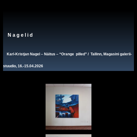
N a g e l i d
Karl-Kristjan Nagel
–
Näitus
– “Orange pilled” / Tallinn, Magasini galerii-
stuudio, 16.-15.04.2026